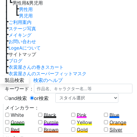
┃┗
男性用&男児用
┃ ┣
男性用
┃ ┗
男児用
┣
ご利用案内
┣
ステージ写真
┣
メイキング
┣
お問い合わせ
┣
LogeAについて
┣
サイトマップ
┣
ブログ
┣
衣裳屋さんの巻きスカート
┗
衣裳屋さんのスーパーフィットマスク
製品検索
検索のヘルプ
キーワード：
and検索
or検索
メインカラー：
White
Black
Pink
Blue
Green
Purple
Yellow
Orange
Red
Brown
Gold
Silver