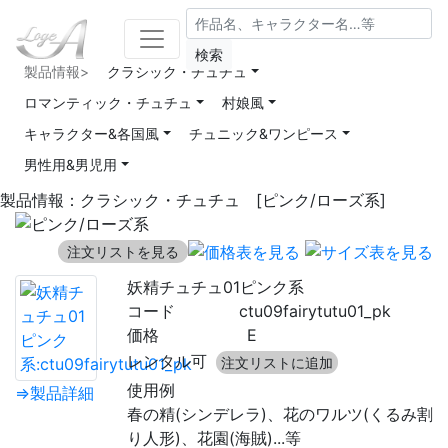
検索
製品情報>
クラシック・チュチュ
ロマンティック・チュチュ
村娘風
キャラクター&各国風
チュニック&ワンピース
男性用&男児用
製品情報：クラシック・チュチュ [ピンク/ローズ系]
注文リストを見る
妖精チュチュ01ピンク系
コード
ctu09fairytutu01_pk
価格
E
レンタル可
注文リストに追加
使用例
⇒製品詳細
春の精(シンデレラ)、花のワルツ(くるみ割
り人形)、花園(海賊)...等