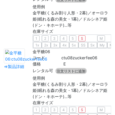
使用例
金平糖(くるみ割り人形・2幕)／オーロラ
姫(眠れる森の美女・1幕)／ドルシネア姫
(ドン・キホーテ)...等
在庫サイズ
1
2
3
4
5
S
M
1x
2x
3x
4x
5x
SS
Sx
My
Mx
金平糖06
コード
ctu08zuckerfee06
価格
E
⇒製品詳細
レンタル可
注文リストに追加
使用例
金平糖(くるみ割り人形・2幕)／オーロラ
姫(眠れる森の美女・1幕)／ドルシネア姫
(ドン・キホーテ)...等
在庫サイズ
1
2
3
4
5
S
M