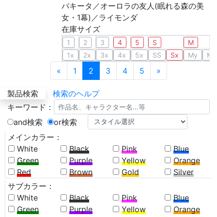
パキータ／オーロラの友人(眠れる森の美
女・1幕)／ライモンダ
在庫サイズ
1
2
3
4
5
S
M
1x
2x
3x
4x
5x
SS
Sx
My
Mx
Previous
(current)
Next
«
1
2
3
4
5
»
製品検索
検索のヘルプ
キーワード：
and検索
or検索
メインカラー：
White
Black
Pink
Blue
Green
Purple
Yellow
Orange
Red
Brown
Gold
Silver
サブカラー：
White
Black
Pink
Blue
Green
Purple
Yellow
Orange