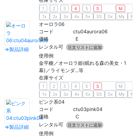
在庫サイズ
1
2
3
4
5
S
M
1x
2x
3x
4x
5x
SS
Sx
My
Mx
オーロラ06
コード
ctu04aurora06
価格
E
レンタル可
注文リストに追加
⇒製品詳細
使用例
金平糖／オーロラ姫(眠れる森の美女・1
幕)／ライモンダ...等
在庫サイズ
1
2
3
4
5
S
M
1x
2x
3x
4x
5x
SS
Sx
My
Mx
ピンク系04
コード
ctu03pink04
価格
C
レンタル可
注文リストに追加
⇒製品詳細
使用例