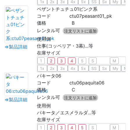
1x
2x
3x
4x
5x
SS
Sx
My
Mx
ペザントチュチュ01ピンク系
コード
ctu07peasant01_pk
価格
B
レンタル可
注文リストに追加
使用例
仕事(コッペリア・3幕)...等
⇒製品詳細
在庫サイズ
1
2
3
4
5
S
M
1x
2x
3x
4x
5x
SS
Sx
My
Mx
パキータ06
コード
ctu06paquita06
価格
C
レンタル可
注文リストに追加
⇒製品詳細
使用例
パキータ／エスメラルダ...等
在庫サイズ
1
2
3
4
5
S
M