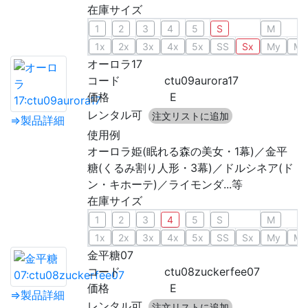
在庫サイズ
1
2
3
4
5
S
M
1x
2x
3x
4x
5x
SS
Sx
My
Mx
オーロラ17
コード
ctu09aurora17
価格
E
レンタル可
注文リストに追加
⇒製品詳細
使用例
オーロラ姫(眠れる森の美女・1幕)／金平
糖(くるみ割り人形・3幕)／ドルシネア(ド
ン・キホーテ)／ライモンダ...等
在庫サイズ
1
2
3
4
5
S
M
1x
2x
3x
4x
5x
SS
Sx
My
Mx
金平糖07
コード
ctu08zuckerfee07
価格
E
⇒製品詳細
レンタル可
注文リストに追加