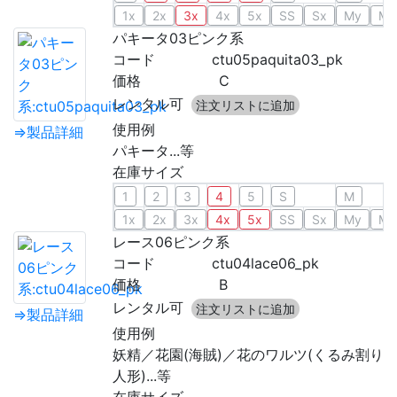
1x
2x
3x
4x
5x
SS
Sx
My
Mx
パキータ03ピンク系
コード
ctu05paquita03_pk
価格
C
レンタル可
注文リストに追加
使用例
⇒製品詳細
パキータ...等
在庫サイズ
1
2
3
4
5
S
M
1x
2x
3x
4x
5x
SS
Sx
My
Mx
レース06ピンク系
コード
ctu04lace06_pk
価格
B
レンタル可
注文リストに追加
⇒製品詳細
使用例
妖精／花園(海賊)／花のワルツ(くるみ割り
人形)...等