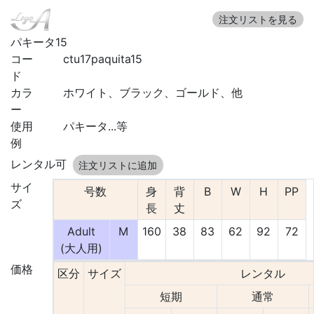
注文リストを見る
パキータ15
コー
ctu17paquita15
ド
カラ
ホワイト、ブラック、ゴールド、他
ー
使用
パキータ...等
例
レンタル可
注文リストに追加
サイ
号数
身
背
B
W
H
PP
ズ
長
丈
Adult
M
160
38
83
62
92
72
(大人用)
価格
区分
サイズ
レンタル
短期
通常