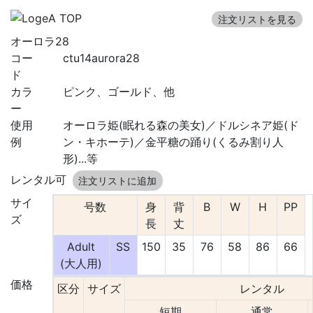
注文リストを見る
オーロラ28
コー
ctu14aurora28
ド
カラ
ピンク、ゴールド、他
ー
使用
オーロラ姫(眠れる森の美女)／ドルシネア姫(ド
例
ン・キホーテ)／金平糖の踊り(くるみ割り人
形)...等
レンタル可
注文リストに追加
サイ
号数
身
背
B
W
H
PP
ズ
長
丈
Adult
SS
150
35
76
58
86
66
(大人用)
価格
区分
サイズ
レンタル
短期
通常