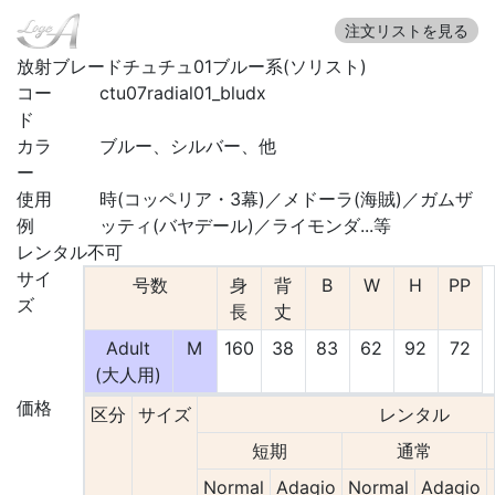
注文リストを見る
放射ブレードチュチュ01ブルー系(ソリスト)
コー
ctu07radial01_bludx
ド
カラ
ブルー、シルバー、他
ー
使用
時(コッペリア・3幕)／メドーラ(海賊)／ガムザ
例
ッティ(バヤデール)／ライモンダ...等
レンタル不可
サイ
号数
身
背
B
W
H
PP
ズ
長
丈
Adult
M
160
38
83
62
92
72
(大人用)
価格
区分
サイズ
レンタル
短期
通常
Normal
Adagio
Normal
Adagio