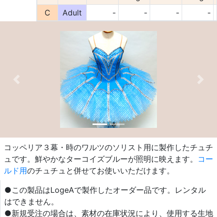
C
Adult
-
-
-
-
Previous
Nex
コッペリア３幕・時のワルツのソリスト用に製作したチュチ
ュです。鮮やかなターコイズブルーが照明に映えます。
コー
ルド用
のチュチュと併せてお使いいただけます。
●この製品はLogeAで製作したオーダー品です。レンタル
はできません。
●新規受注の場合は、素材の在庫状況により、使用する生地