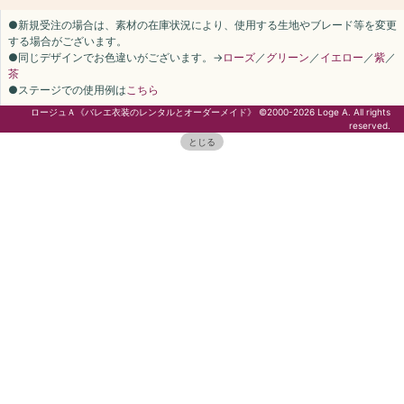
●新規受注の場合は、素材の在庫状況により、使用する生地やブレード等を変更
する場合がございます。
●同じデザインでお色違いがございます。→
ローズ
／
グリーン
／
イエロー
／
紫
／
茶
●ステージでの使用例は
こちら
ロージュＡ《バレエ衣装のレンタルとオーダーメイド》 ©2000-2026 Loge A. All rights
reserved.
とじる