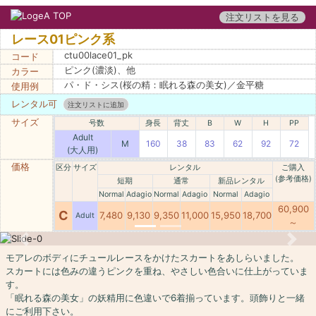
注文リストを見る
レース01ピンク系
ctu00lace01_pk
コード
ピンク(濃淡)、他
カラー
パ・ド・シス(桜の精：眠れる森の美女)／金平糖
使用例
レンタル可
注文リストに追加
サイズ
号数
身長
背丈
B
W
H
PP
Adult
M
160
38
83
62
92
72
(大人用)
価格
区分
サイズ
レンタル
ご購入
(参考価格)
短期
通常
新品レンタル
Normal
Adagio
Normal
Adagio
Normal
Adagio
60,900
C
7,480
9,130
9,350
11,000
15,950
18,700
Adult
～
Previous
Next
モアレのボディにチュールレースをかけたスカートをあしらいました。
スカートには色みの違うピンクを重ね、やさしい色合いに仕上がっていま
す。
「眠れる森の美女」の妖精用に色違いで6着揃っています。頭飾りと一緒
にご利用下さい。